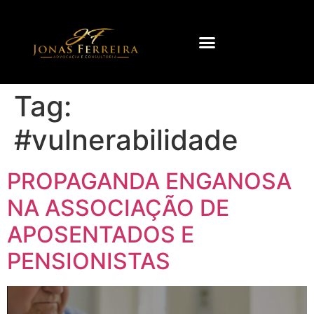
Tag:
#vulnerabilidade
PROPAGANDA ENGANOSA
NA ASSOCIAÇÃO DE
APOSENTADOS E
PENSIONISTAS