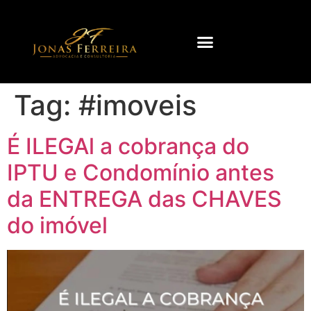
Tag:
#imoveis
É ILEGAl a cobrança do
IPTU e Condomínio antes
da ENTREGA das CHAVES
do imóvel