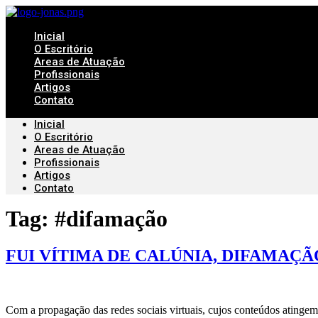
Ir
para
Inicial
o
O Escritório
conteúdo
Areas de Atuação
Profissionais
Artigos
Contato
Inicial
O Escritório
Areas de Atuação
Profissionais
Artigos
Contato
Tag:
#difamação
FUI VÍTIMA DE CALÚNIA, DIFAMAÇÃ
Com a propagação das redes sociais virtuais, cujos conteúdos atingem