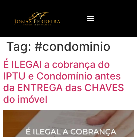
Tag:
#condominio
É ILEGAl a cobrança do
IPTU e Condomínio antes
da ENTREGA das CHAVES
do imóvel